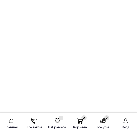
0
0
2026 © Продажа и установка автозвука.
Главная
Контакты
Избранное
Корзина
Бонусы
Вход
Доставка по всей России и СНГ