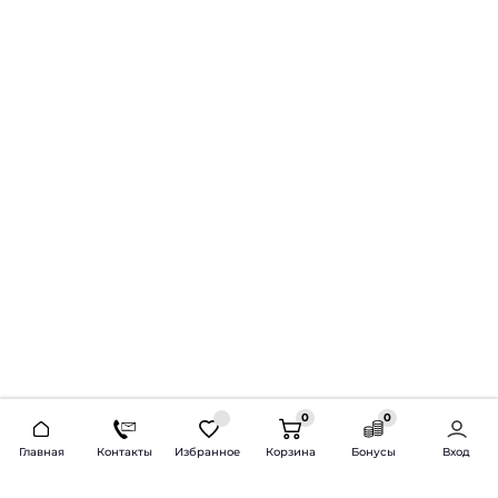
0
0
2026 © Продажа и установка автозвука.
Главная
Контакты
Избранное
Корзина
Бонусы
Вход
Доставка по всей России и СНГ