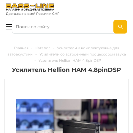
Доставка по всей России и СНГ
Главная
-
Каталог
-
Усилители и комплектующие для
автоакустики
-
Усилители со встроенным процессором звука
-
Усилитель Hellion HAM 4.8pinDSP
Усилитель Hellion HAM 4.8pinDSP