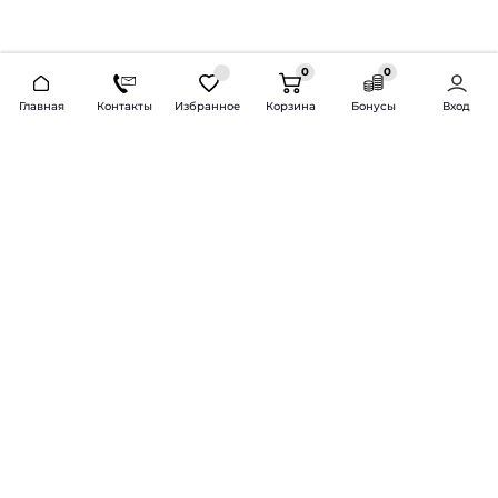
0
0
2026 © Продажа и установка автозвука.
Главная
Контакты
Избранное
Корзина
Бонусы
Вход
Доставка по всей России и СНГ
Bass-Line.ru
5 из 5
Оставить отзыв
Дмитрий Л.
16 февраля 2025 года
Оставлял Октавию А7, запрос был
за оговоренный бюджет сделать
хорошую качественную музыку