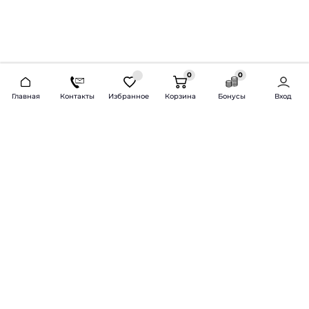
0
0
2026 © Продажа и установка автозвука.
Главная
Контакты
Избранное
Корзина
Бонусы
Вход
Доставка по всей России и СНГ
Bass-Line.ru
5 из 5
Оставить отзыв
Дмитрий Л.
16 февраля 2025 года
Оставлял Октавию А7, запрос был