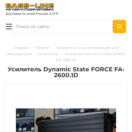
Доставка по всей России и СНГ
Главная
-
Каталог
-
Усилители и комплектующие для
автоакустики
-
Усилители
-
Усилитель Dynamic State FORCE
FA-2600.1D
Усилитель Dynamic State FORCE FA-
2600.1D