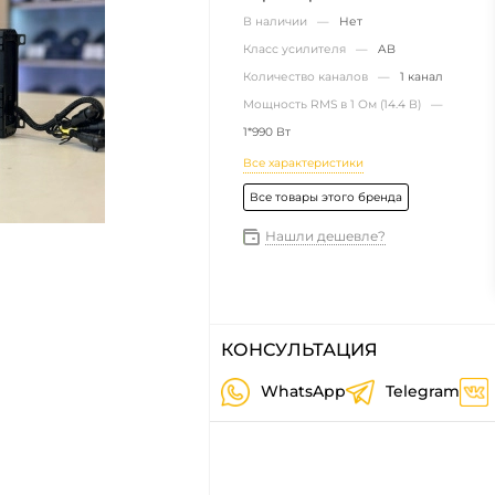
В наличии —
Нет
Класс усилителя —
AB
Количество каналов —
1 канал
Мощность RMS в 1 Ом (14.4 В) —
1*990 Вт
Все характеристики
Все товары этого бренда
Нашли дешевле?
КОНСУЛЬТАЦИЯ
WhatsApp
Telegram