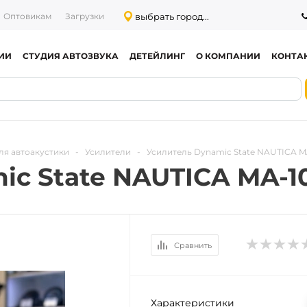
выбрать город...
Оптовикам
Загрузки
ИИ
СТУДИЯ АВТОЗВУКА
ДЕТЕЙЛИНГ
О КОМПАНИИ
КОНТА
ля автоакустики
-
Усилители
-
Усилитель Dynamic State NAUTICA MA
c State NAUTICA MA-10
Сравнить
Характеристики