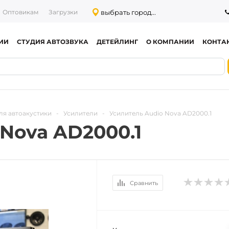
выбрать город...
Оптовикам
Загрузки
ИИ
СТУДИЯ АВТОЗВУКА
ДЕТЕЙЛИНГ
О КОМПАНИИ
КОНТА
ля автоакустики
-
Усилители
-
Усилитель Audio Nova AD2000.1
Nova AD2000.1
Сравнить