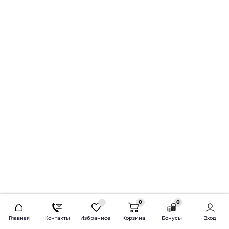
0
0
2026 © Продажа и установка автозвука.
Главная
Контакты
Избранное
Корзина
Бонусы
Вход
Доставка по всей России и СНГ