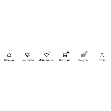
0
0
2026 © Продажа и установка автозвука.
Главная
Контакты
Избранное
Корзина
Бонусы
Вход
Доставка по всей России и СНГ
Bass-Line.ru
5 из 5
Оставить отзыв