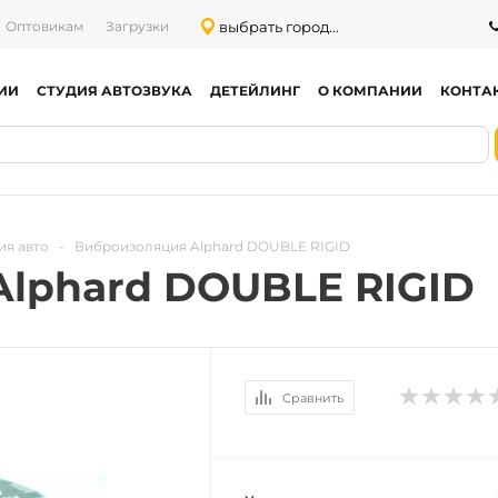
выбрать город...
Оптовикам
Загрузки
ИИ
СТУДИЯ АВТОЗВУКА
ДЕТЕЙЛИНГ
О КОМПАНИИ
КОНТА
ия авто
-
Виброизоляция Alphard DOUBLE RIGID
lphard DOUBLE RIGID
Сравнить