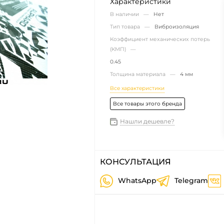
Характеристики
В наличии —
Нет
Тип товара —
Виброизоляция
Коэффициент механических потерь
(КМП) —
0.45
Толщина материала —
4 мм
Все характеристики
Все товары этого бренда
Нашли дешевле?
КОНСУЛЬТАЦИЯ
WhatsApp
Telegram