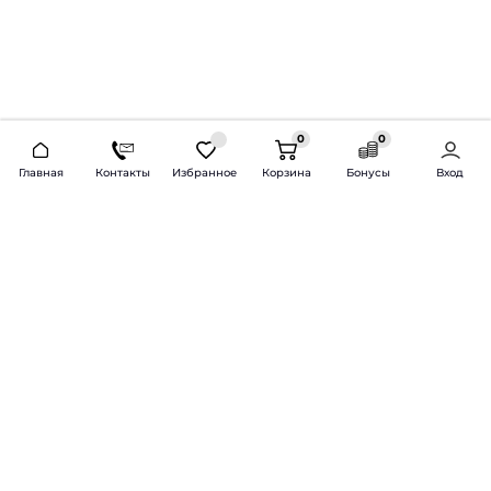
0
0
2026 © Продажа и установка автозвука.
Главная
Контакты
Избранное
Корзина
Бонусы
Вход
Доставка по всей России и СНГ
Bass-Line.ru
5 из 5
Оставить отзыв
Дмитрий Л.
16 февраля 2025 года