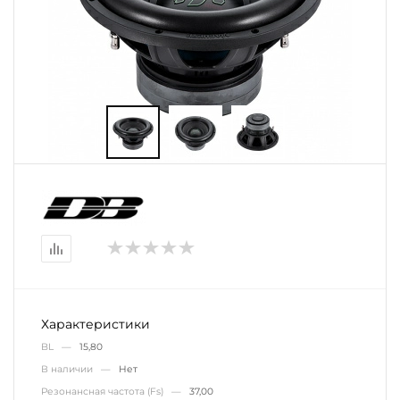
Характеристики
BL —
15,80
В наличии —
Нет
Резонансная частота (Fs) —
37,00