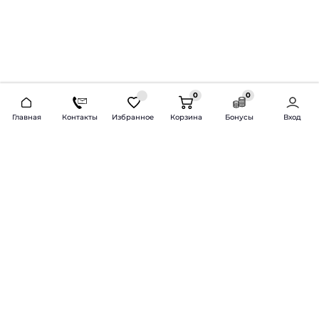
0
0
2026 © Продажа и установка автозвука.
Главная
Контакты
Избранное
Корзина
Бонусы
Вход
Доставка по всей России и СНГ
Bass-Line.ru
5 из 5
Оставить отзыв
Дмитрий Л.
16 февраля 2025 года