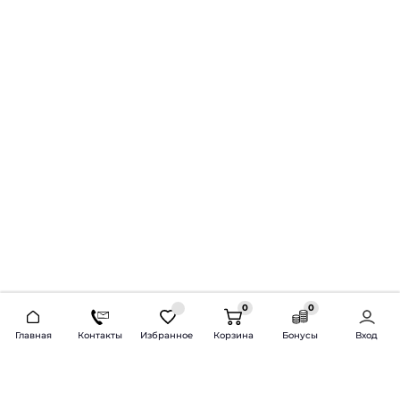
0
0
2026 © Продажа и установка автозвука.
Главная
Контакты
Избранное
Корзина
Бонусы
Вход
Доставка по всей России и СНГ
Bass-Line.ru