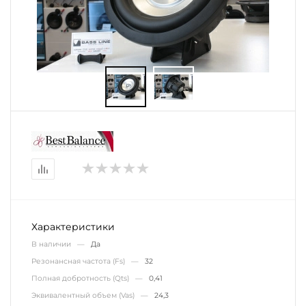
Характеристики
В наличии —
Да
Резонансная частота (Fs) —
32
Полная добротность (Qts) —
0,41
Эквивалентный объем (Vas) —
24,3