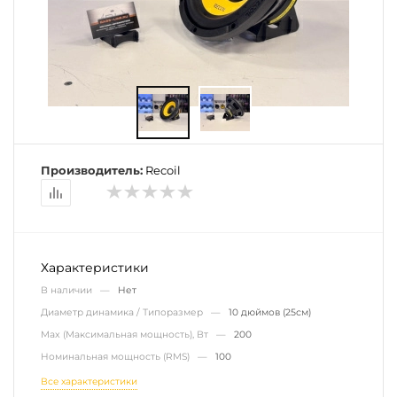
Производитель:
Recoil
Характеристики
В наличии —
Нет
Диаметр динамика / Типоразмер —
10 дюймов (25см)
Max (Максимальная мощность), Вт —
200
Номинальная мощность (RMS) —
100
Все характеристики