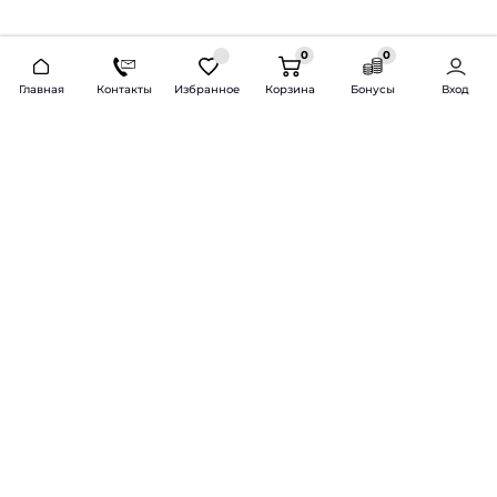
0
0
2026 © Продажа и установка автозвука.
Главная
Контакты
Избранное
Корзина
Бонусы
Вход
Доставка по всей России и СНГ
Bass-Line.ru
5 из 5
Оставить отзыв
Дмитрий Л.
16 февраля 2025 года
Оставлял Октавию А7, запрос был
за оговоренный бюджет сделать
хорошую качественную музыку