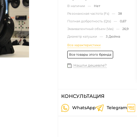
В наличии —
Нет
Резонансная частота (Fs) —
38
Полная добротность (Qts) —
0,67
Эквивалентный объем (Vas) —
26,9
Диаметр катушки —
3 Дюйма
Все характеристики
Все товары этого бренда
Нашли дешевле?
КОНСУЛЬТАЦИЯ
WhatsApp
Telegram