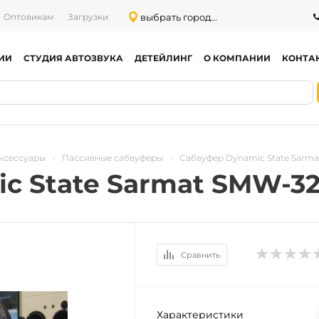
выбрать город...
Оптовикам
Загрузки
ИИ
СТУДИЯ АВТОЗВУКА
ДЕТЕЙЛИНГ
О КОМПАНИИ
КОНТА
ксессуары
-
Пассивные сабвуферы
-
Сабвуфер Dynamic State Sarma
 State Sarmat SMW-32.
Сравнить
Характеристики