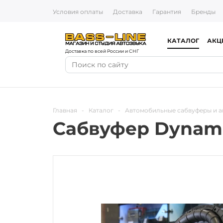
Условия оплаты
Доставка
Гарантия
Бренды
КАТАЛОГ
АКЦ
Доставка по всей России и СНГ
Главная
-
Каталог
-
Автомобильные сабвуферы и а
Сабвуфер Dynamic