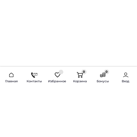
0
0
2026 © Продажа и установка автозвука.
Главная
Контакты
Избранное
Корзина
Бонусы
Вход
Доставка по всей России и СНГ
Bass-Line.ru
5 из 5
Оставить отзыв