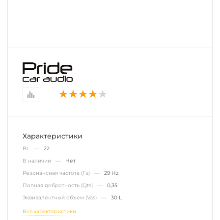
Характеристики
BL —
22
В наличии —
Нет
Резонансная частота (Fs) —
29 Hz
Полная добротность (Qts) —
0,35
Эквивалентный объем (Vas) —
30 L
Все характеристики