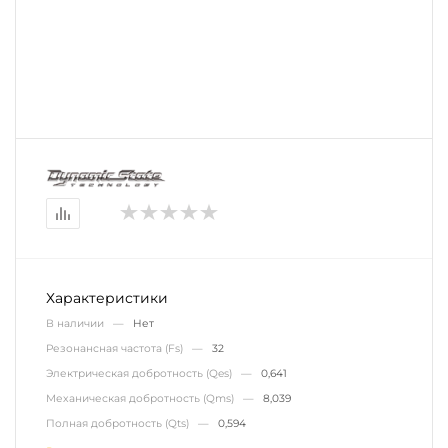
Характеристики
В наличии —
Нет
Резонансная частота (Fs) —
32
Электрическая добротность (Qes) —
0,641
Механическая добротность (Qms) —
8,039
Полная добротность (Qts) —
0,594