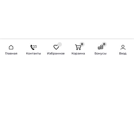
0
0
2026 © Продажа и установка автозвука.
Главная
Контакты
Избранное
Корзина
Бонусы
Вход
Доставка по всей России и СНГ
Bass-Line.ru
5 из 5
Оставить отзыв
Дмитрий Л.