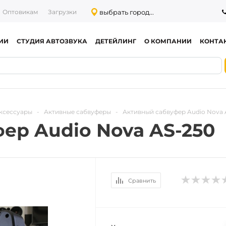
выбрать город...
Оптовикам
Загрузки
ИИ
СТУДИЯ АВТОЗВУКА
ДЕТЕЙЛИНГ
О КОМПАНИИ
КОНТА
ксессуары
-
Активные сабвуферы
-
Активный сабвуфер Audio Nova 
ер Audio Nova AS-250
Сравнить