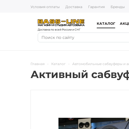
Условия оплаты
Доставка
Гарантия
Бренды
КАТАЛОГ
АКЦ
Доставка по всей России и СНГ
Главная
-
Каталог
-
Автомобильные сабвуферы и а
Активный сабвуф