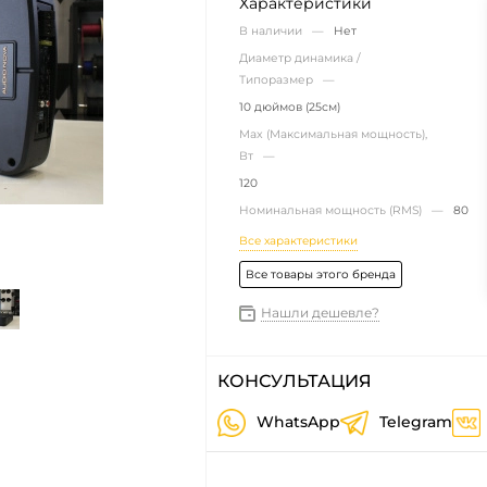
Характеристики
В наличии —
Нет
Диаметр динамика /
Типоразмер —
10 дюймов (25см)
Max (Максимальная мощность),
Вт —
120
Номинальная мощность (RMS) —
80
Все характеристики
Все товары этого бренда
Нашли дешевле?
КОНСУЛЬТАЦИЯ
WhatsApp
Telegram