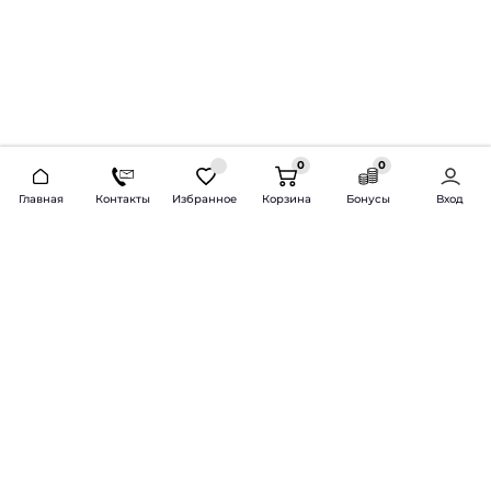
0
0
2026 © Продажа и установка автозвука.
Главная
Контакты
Избранное
Корзина
Бонусы
Вход
Доставка по всей России и СНГ
Bass-Line.ru
5 из 5
Оставить отзыв
Дмитрий Л.