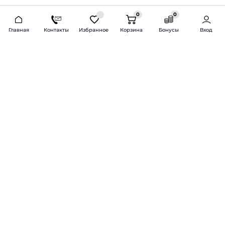
0
0
2026 © Продажа и установка автозвука.
Главная
Контакты
Избранное
Корзина
Бонусы
Вход
Доставка по всей России и СНГ
Bass-Line.ru
5 из 5
Оставить отзыв
Дмитрий Л.
16 февраля 2025 года
Оставлял Октавию А7, запрос был
за оговоренный бюджет сделать
хорошую качественную музыку
для повседневного
прослушивания под ключ.