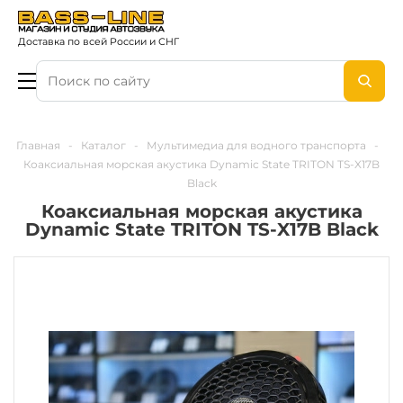
Доставка по всей России и СНГ
Главная
-
Каталог
-
Мультимедиа для водного транспорта
-
Коаксиальная морская акустика Dynamic State TRITON TS-X17B
Black
Коаксиальная морская акустика
Dynamic State TRITON TS-X17B Black