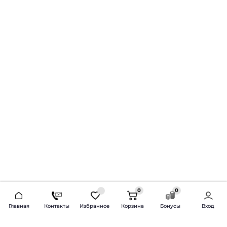
0
0
2026 © Продажа и установка автозвука.
Главная
Контакты
Избранное
Корзина
Бонусы
Вход
Доставка по всей России и СНГ