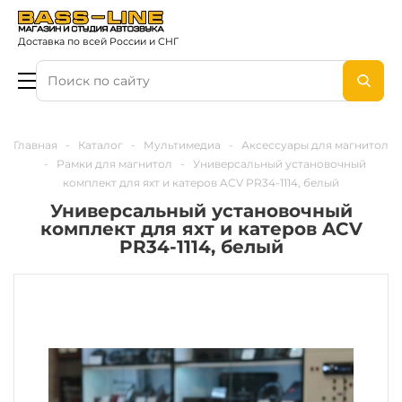
Доставка по всей России и СНГ
Главная
-
Каталог
-
Мультимедиа
-
Аксессуары для магнитол
-
Рамки для магнитол
-
Универсальный установочный
комплект для яхт и катеров ACV PR34-1114, белый
Универсальный установочный
комплект для яхт и катеров ACV
PR34-1114, белый