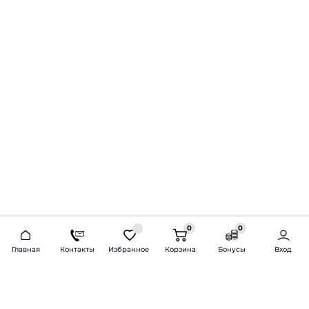
0
0
2026 © Продажа и установка автозвука.
Главная
Контакты
Избранное
Корзина
Бонусы
Вход
Доставка по всей России и СНГ
Bass-Line.ru