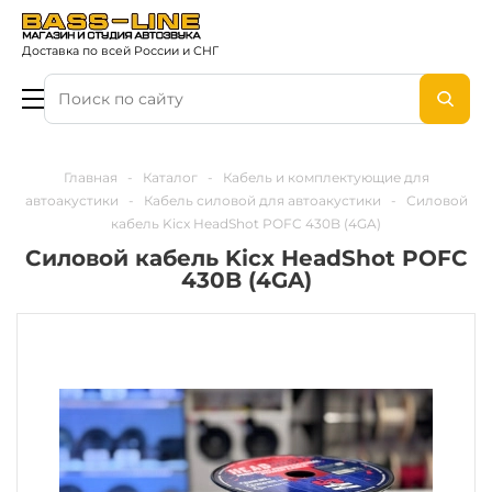
Доставка по всей России и СНГ
Главная
-
Каталог
-
Кабель и комплектующие для
автоакустики
-
Кабель силовой для автоакустики
-
Силовой
кабель Kicx HeadShot POFC 430B (4GA)
Силовой кабель Kicx HeadShot POFC
430B (4GA)