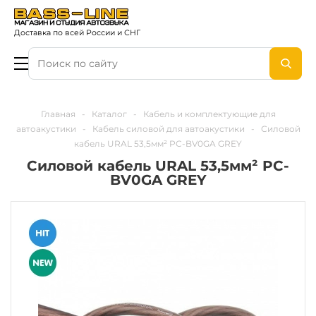
Доставка по всей России и СНГ
Главная
-
Каталог
-
Кабель и комплектующие для
автоакустики
-
Кабель силовой для автоакустики
-
Силовой
кабель URAL 53,5мм² PC-BV0GA GREY
Силовой кабель URAL 53,5мм² PC-
BV0GA GREY