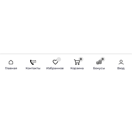
0
0
2026 © Продажа и установка автозвука.
Главная
Контакты
Избранное
Корзина
Бонусы
Вход
Доставка по всей России и СНГ
Bass-Line.ru
5 из 5
Оставить отзыв