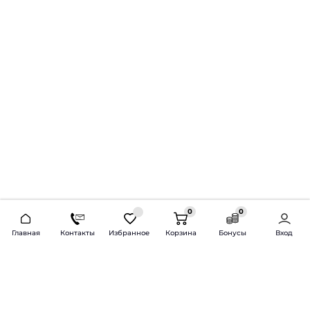
0
0
2026 © Продажа и установка автозвука.
Главная
Контакты
Избранное
Корзина
Бонусы
Вход
Доставка по всей России и СНГ
Bass-Line.ru
5 из 5