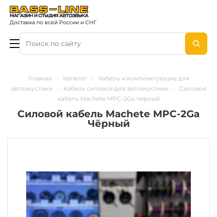
Доставка по всей России и СНГ
Главная
-
Каталог
-
Кабель и комплектующие для
автоакустики
-
Кабель силовой для автоакустики
-
Силовой
кабель Machete MPC-2Ga Чёрный
Силовой кабель Machete MPC-2Ga
Чёрный