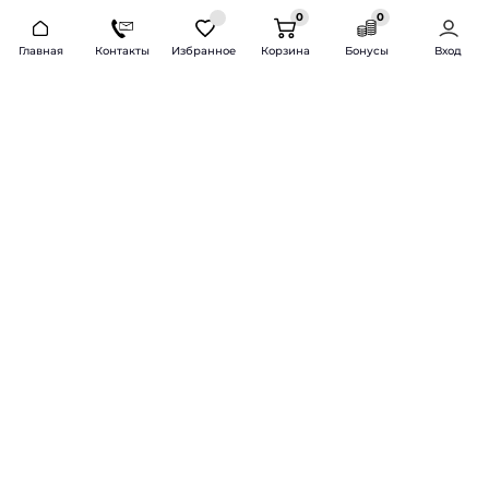
0
0
2026 © Продажа и установка автозвука.
Главная
Контакты
Избранное
Корзина
Бонусы
Вход
Доставка по всей России и СНГ
Bass-Line.ru
5 из 5
Оставить отзыв
Дмитрий Л.
16 февраля 2025 года
Оставлял Октавию А7, запрос был
за оговоренный бюджет сделать
хорошую качественную музыку
для повседневного
прослушивания под ключ.