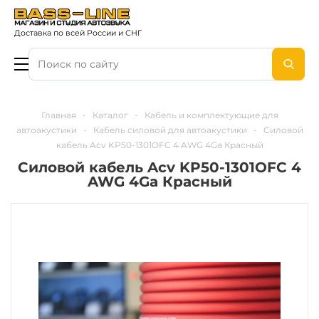
Доставка по всей России и СНГ
Главная
-
Каталог
-
Кабель и комплектующие для
автоакустики
-
Кабель силовой для автоакустики
-
Силовой
кабель Acv KP50-1301OFC 4 AWG 4Ga Красный
Силовой кабель Acv KP50-1301OFC 4
AWG 4Ga Красный