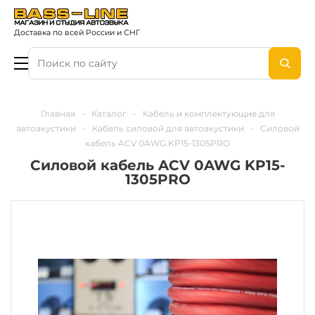
Доставка по всей России и СНГ
Главная
-
Каталог
-
Кабель и комплектующие для
автоакустики
-
Кабель силовой для автоакустики
-
Силовой
кабель ACV 0AWG KP15-1305PRO
Силовой кабель ACV 0AWG KP15-
1305PRO