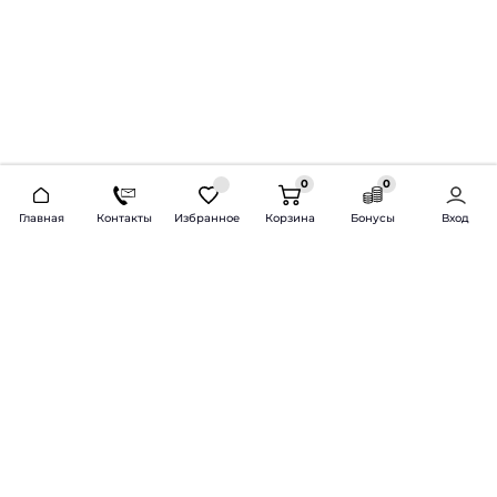
0
0
2026 © Продажа и установка автозвука.
Главная
Контакты
Избранное
Корзина
Бонусы
Вход
Доставка по всей России и СНГ
Bass-Line.ru
5 из 5
Оставить отзыв
Дмитрий Л.