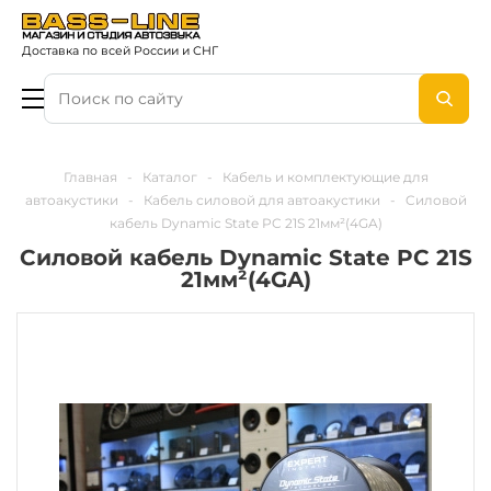
Доставка по всей России и СНГ
Главная
-
Каталог
-
Кабель и комплектующие для
автоакустики
-
Кабель силовой для автоакустики
-
Cиловой
кабель Dynamic State PC 21S 21мм²(4GA)
Cиловой кабель Dynamic State PC 21S
21мм²(4GA)