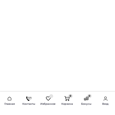
0
0
2026 © Продажа и установка автозвука.
Главная
Контакты
Избранное
Корзина
Бонусы
Вход
Доставка по всей России и СНГ