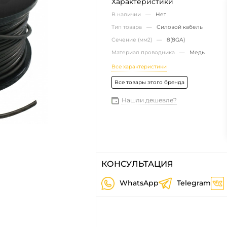
Характеристики
В наличии —
Нет
Тип товара —
Силовой кабель
Сечение (мм2) —
8(8GA)
Материал проводника —
Медь
Все характеристики
Все товары этого бренда
Нашли дешевле?
КОНСУЛЬТАЦИЯ
WhatsApp
Telegram