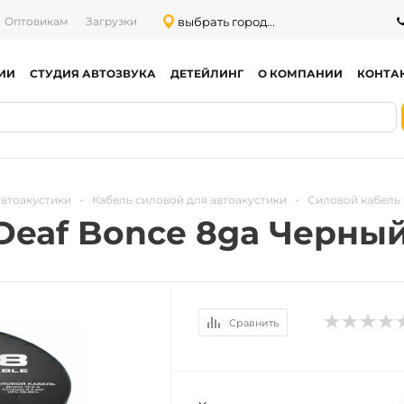
выбрать город...
Оптовикам
Загрузки
ИИ
СТУДИЯ АВТОЗВУКА
ДЕТЕЙЛИНГ
О КОМПАНИИ
КОНТА
автоакустики
-
Кабель силовой для автоакустики
-
Силовой кабель 
Deaf Bonce 8ga Черны
Сравнить