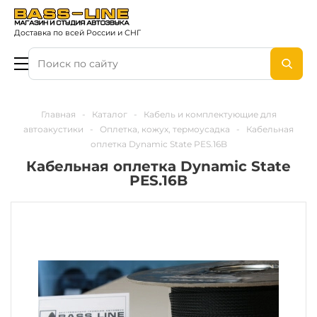
Доставка по всей России и СНГ
Главная
-
Каталог
-
Кабель и комплектующие для
автоакустики
-
Оплетка, кожух, термоусадка
-
Кабельная
оплетка Dynamic State PES.16B
Кабельная оплетка Dynamic State
PES.16B