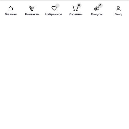
0
0
2026 © Продажа и установка автозвука.
Главная
Контакты
Избранное
Корзина
Бонусы
Вход
Доставка по всей России и СНГ
Bass-Line.ru
5 из 5
Оставить отзыв
Дмитрий Л.
16 февраля 2025 года
Оставлял Октавию А7, запрос был
за оговоренный бюджет сделать
хорошую качественную музыку
для повседневного
прослушивания под ключ.