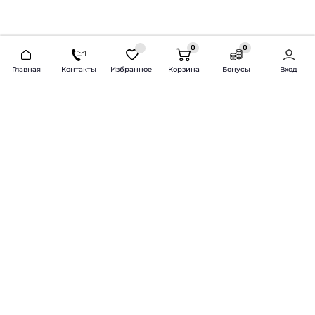
0
0
2026 © Продажа и установка автозвука.
Главная
Контакты
Избранное
Корзина
Бонусы
Вход
Доставка по всей России и СНГ
Bass-Line.ru
5 из 5
Оставить отзыв
Дмитрий Л.
16 февраля 2025 года
Оставлял Октавию А7, запрос был
за оговоренный бюджет сделать
хорошую качественную музыку