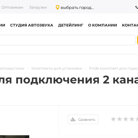
выбрать город...
Оптовикам
Загрузки
ИИ
СТУДИЯ АВТОЗВУКА
ДЕТЕЙЛИНГ
О КОМПАНИИ
КОНТА
автоакустики
-
Комплекты для установки
-
Pride комплект для под
для подключения 2 кан
Сравнить