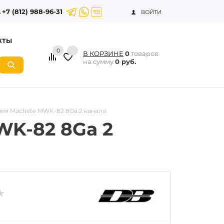
+7 (812) 988-96-31
ВОЙТИ
КТЫ
0
В КОРЗИНЕ
0
товаров
на сумму
0 руб.
ия Machete MWK-82 8Ga 2 канала
WK-82 8Ga 2