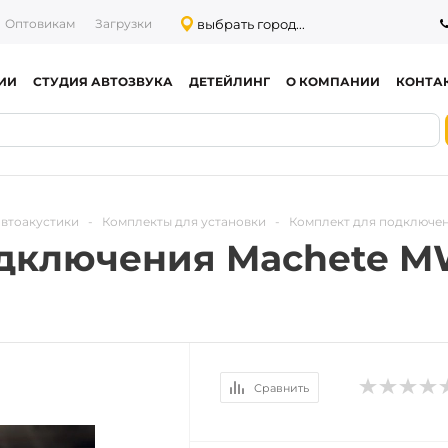
выбрать город...
Оптовикам
Загрузки
ИИ
СТУДИЯ АВТОЗВУКА
ДЕТЕЙЛИНГ
О КОМПАНИИ
КОНТА
автоакустики
-
Комплекты для установки
-
Комплект для подключен
дключения Machete M
Сравнить