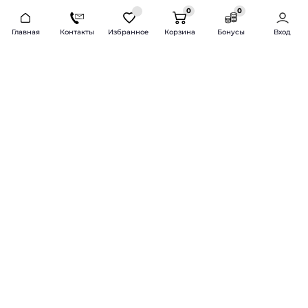
0
0
2026 © Продажа и установка автозвука.
Главная
Контакты
Избранное
Корзина
Бонусы
Вход
Доставка по всей России и СНГ
Bass-Line.ru
5 из 5
Оставить отзыв
Дмитрий Л.
16 февраля 2025 года
Оставлял Октавию А7, запрос был
за оговоренный бюджет сделать
хорошую качественную музыку
для повседневного
прослушивания под ключ.