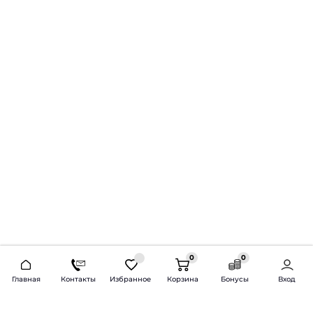
0
0
2026 © Продажа и установка автозвука.
Главная
Контакты
Избранное
Корзина
Бонусы
Вход
Доставка по всей России и СНГ