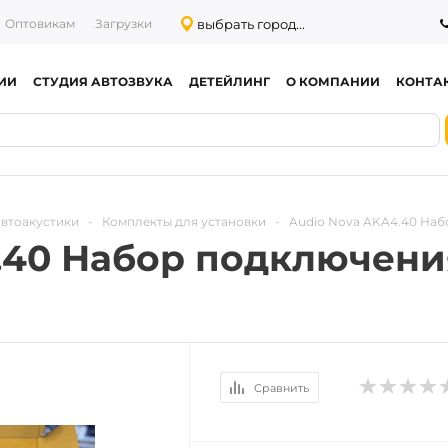
выбрать город...
Оптовикам
Загрузки
ИИ
СТУДИЯ АВТОЗВУКА
ДЕТЕЙЛИНГ
О КОМПАНИИ
КОНТА
автоакустики
-
Комплекты для установки
-
Audio Nova AKA4.40 Наб
.40 Набор подключени
Сравнить