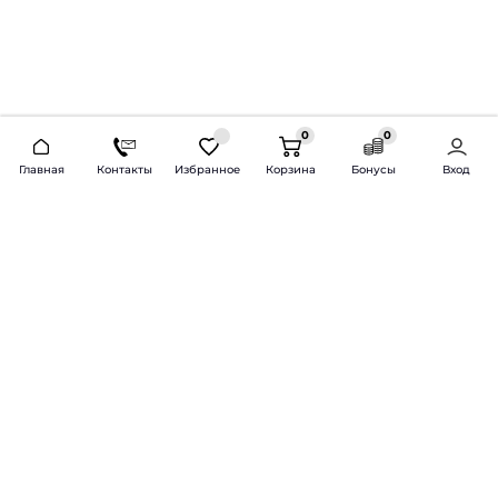
0
0
2026 © Продажа и установка автозвука.
Главная
Контакты
Избранное
Корзина
Бонусы
Вход
Доставка по всей России и СНГ
Bass-Line.ru
5 из 5
Оставить отзыв
Дмитрий Л.
16 февраля 2025 года