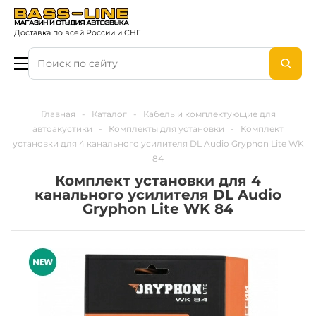
Доставка по всей России и СНГ
Главная
-
Каталог
-
Кабель и комплектующие для
автоакустики
-
Комплекты для установки
-
Комплект
установки для 4 канального усилителя DL Audio Gryphon Lite WK
84
Комплект установки для 4
канального усилителя DL Audio
Gryphon Lite WK 84