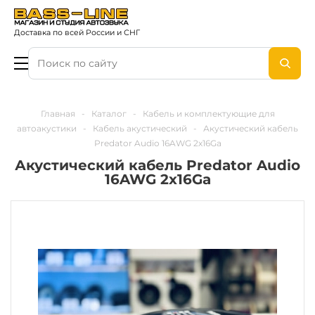
Доставка по всей России и СНГ
Главная
-
Каталог
-
Кабель и комплектующие для
автоакустики
-
Кабель акустический
-
Акустический кабель
Predator Audio 16AWG 2х16Ga
Акустический кабель Predator Audio
16AWG 2х16Ga