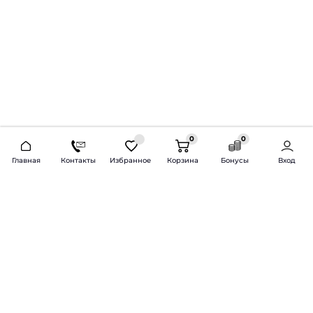
0
0
2026 © Продажа и установка автозвука.
Главная
Контакты
Избранное
Корзина
Бонусы
Вход
Доставка по всей России и СНГ
Bass-Line.ru
5 из 5
Оставить отзыв