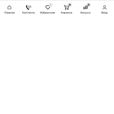
0
0
2026 © Продажа и установка автозвука.
Главная
Контакты
Избранное
Корзина
Бонусы
Вход
Доставка по всей России и СНГ
Bass-Line.ru
5 из 5
Оставить отзыв
Дмитрий Л.
16 февраля 2025 года
Оставлял Октавию А7, запрос был
за оговоренный бюджет сделать
хорошую качественную музыку
для повседневного
прослушивания под ключ.