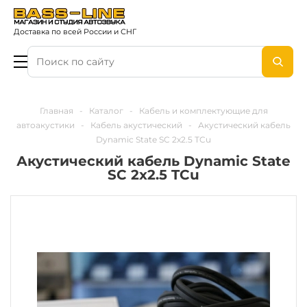
Доставка по всей России и СНГ
Главная
-
Каталог
-
Кабель и комплектующие для
автоакустики
-
Кабель акустический
-
Акустический кабель
Dynamic State SC 2x2.5 TCu
Акустический кабель Dynamic State
SC 2x2.5 TCu