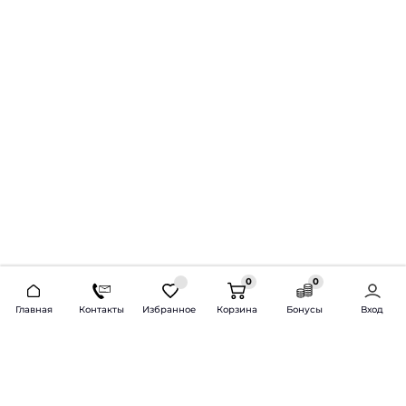
0
0
2026 © Продажа и установка автозвука.
Главная
Контакты
Избранное
Корзина
Бонусы
Вход
Доставка по всей России и СНГ
Bass-Line.ru
5 из 5