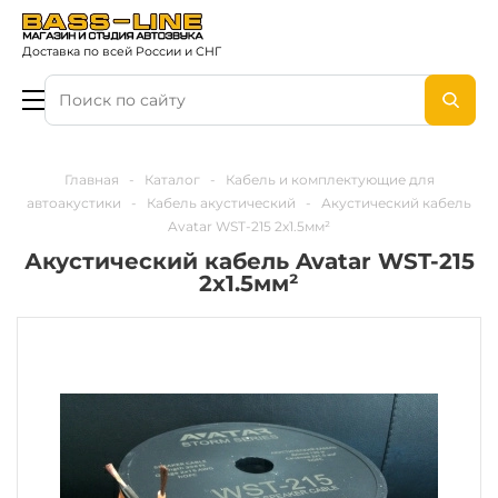
Доставка по всей России и СНГ
Главная
-
Каталог
-
Кабель и комплектующие для
автоакустики
-
Кабель акустический
-
Акустический кабель
Avatar WST-215 2x1.5мм²
Акустический кабель Avatar WST-215
2x1.5мм²