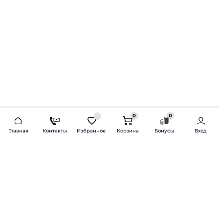
0
0
2026 © Продажа и установка автозвука.
Главная
Контакты
Избранное
Корзина
Бонусы
Вход
Доставка по всей России и СНГ
Bass-Line.ru
5 из 5
Оставить отзыв