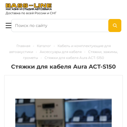
Доставка по всей России и СНГ
Главная
-
Каталог
-
Кабель и комплектующие для
автоакустики
-
Аксессуары для кабеля
-
Стяжки, зажимы,
грометы
-
Стяжки для кабеля Aura ACT-S150
Стяжки для кабеля Aura ACT-S150