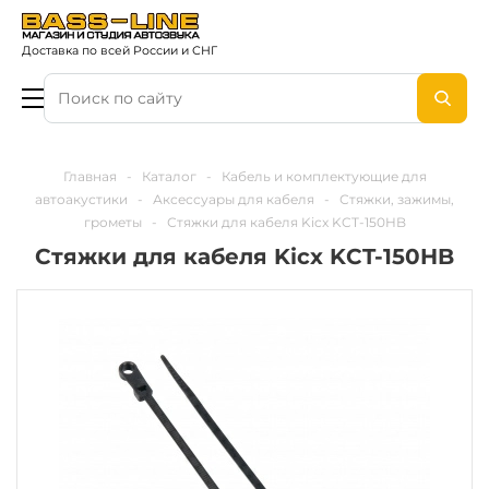
Доставка по всей России и СНГ
Главная
-
Каталог
-
Кабель и комплектующие для
автоакустики
-
Аксессуары для кабеля
-
Стяжки, зажимы,
грометы
-
Стяжки для кабеля Kicx KCT-150HB
Стяжки для кабеля Kicx KCT-150HB