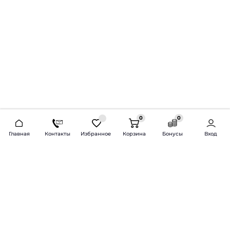
0
0
2026 © Продажа и установка автозвука.
Главная
Контакты
Избранное
Корзина
Бонусы
Вход
Доставка по всей России и СНГ
Bass-Line.ru
5 из 5
Оставить отзыв