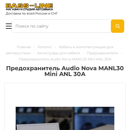
Доставка по всей России и СНГ
Главная
-
Каталог
-
Кабель и комплектующие для
автоакустики
-
Аксессуары для кабеля
-
Предохранители
-
Предохранитель Audio Nova MANL30 Mini ANL 30А
Предохранитель Audio Nova MANL30
Mini ANL 30А