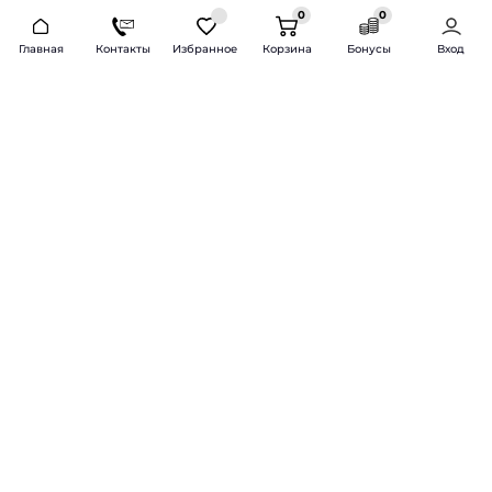
0
0
2026 © Продажа и установка автозвука.
Главная
Контакты
Избранное
Корзина
Бонусы
Вход
Доставка по всей России и СНГ
Bass-Line.ru
5 из 5
Оставить отзыв
Дмитрий Л.
16 февраля 2025 года
Оставлял Октавию А7, запрос был
за оговоренный бюджет сделать
хорошую качественную музыку
для повседневного
прослушивания под ключ.