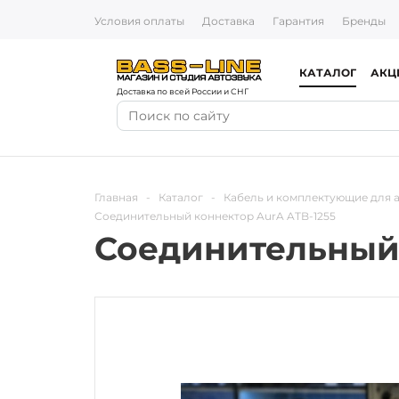
Условия оплаты
Доставка
Гарантия
Бренды
КАТАЛОГ
АКЦ
Доставка по всей России и СНГ
Главная
-
Каталог
-
Кабель и комплектующие для 
Соединительный коннектор AurA ATB-1255
Соединительный 