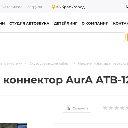
выбрать город...
Оптовикам
Загрузки
ИИ
СТУДИЯ АВТОЗВУКА
ДЕТЕЙЛИНГ
О КОМПАНИИ
КОНТА
автоакустики
-
Аксессуары для кабеля
-
Наконечники, адаптеры, ко
коннектор AurA ATB-1
Сравнить