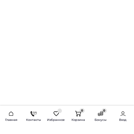
0
0
2026 © Продажа и установка автозвука.
Главная
Контакты
Избранное
Корзина
Бонусы
Вход
Доставка по всей России и СНГ