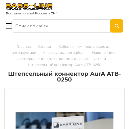
Доставка по всей России и СНГ
Главная
-
Каталог
-
Кабель и комплектующие для
автоакустики
-
Аксессуары для кабеля
-
Наконечники,
адаптеры, коннекторы, клеммы для автоакустики
-
Штепсельный коннектор AurA ATB-0250
Штепсельный коннектор AurA ATB-
0250