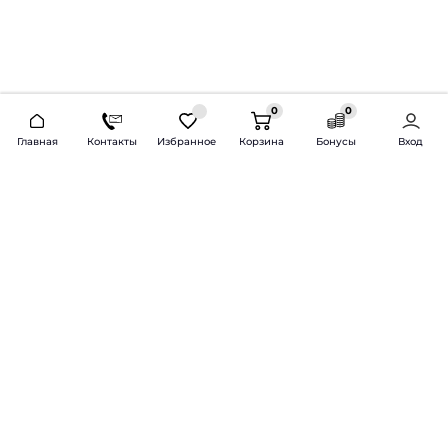
0
0
2026 © Продажа и установка автозвука.
Главная
Контакты
Избранное
Корзина
Бонусы
Вход
Доставка по всей России и СНГ
Bass-Line.ru
5 из 5
Оставить отзыв
Дмитрий Л.
16 февраля 2025 года