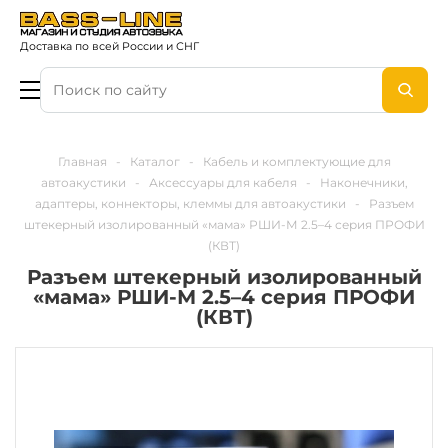
Доставка по всей России и СНГ
Главная
-
Каталог
-
Кабель и комплектующие для
автоакустики
-
Аксессуары для кабеля
-
Наконечники,
адаптеры, коннекторы, клеммы для автоакустики
-
Разъем
штекерный изолированный «мама» РШИ-М 2.5–4 серия ПРОФИ
(КВТ)
Разъем штекерный изолированный
«мама» РШИ-М 2.5–4 серия ПРОФИ
(КВТ)