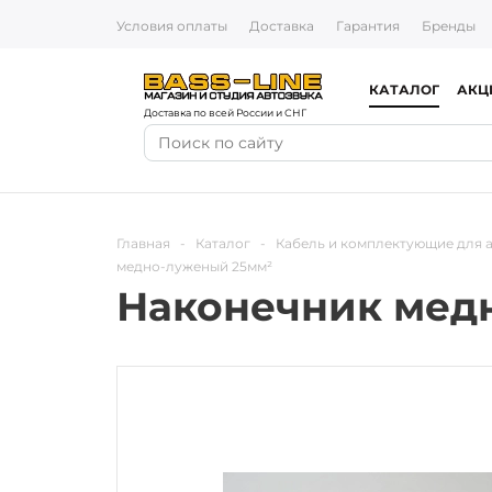
Условия оплаты
Доставка
Гарантия
Бренды
КАТАЛОГ
АКЦ
Доставка по всей России и СНГ
Главная
-
Каталог
-
Кабель и комплектующие для 
медно-луженый 25мм²
Наконечник мед