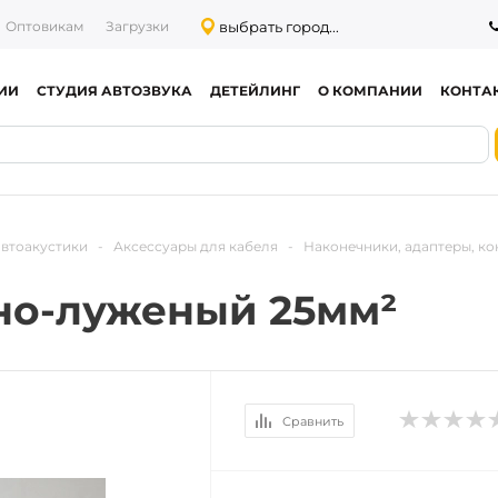
выбрать город...
Оптовикам
Загрузки
ИИ
СТУДИЯ АВТОЗВУКА
ДЕТЕЙЛИНГ
О КОМПАНИИ
КОНТА
автоакустики
-
Аксессуары для кабеля
-
Наконечники, адаптеры, ко
но-луженый 25мм²
Сравнить