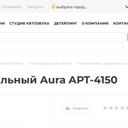
выбрать город...
Оптовикам
Загрузки
ИИ
СТУДИЯ АВТОЗВУКА
ДЕТЕЙЛИНГ
О КОМПАНИИ
КОНТА
автоакустики
-
Аксессуары для кабеля
-
Наконечники, адаптеры, ко
льный Aura APT-4150
Сравнить