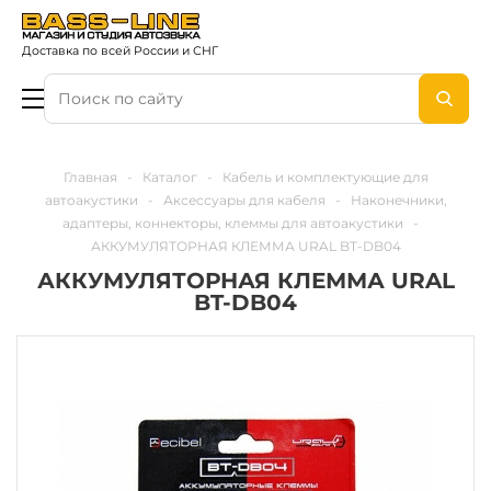
Доставка по всей России и СНГ
Главная
-
Каталог
-
Кабель и комплектующие для
автоакустики
-
Аксессуары для кабеля
-
Наконечники,
адаптеры, коннекторы, клеммы для автоакустики
-
АККУМУЛЯТОРНАЯ КЛЕММА URAL BT-DB04
АККУМУЛЯТОРНАЯ КЛЕММА URAL
BT-DB04