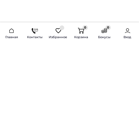
0
0
2026 © Продажа и установка автозвука.
Главная
Контакты
Избранное
Корзина
Бонусы
Вход
Доставка по всей России и СНГ
Bass-Line.ru
5 из 5
Оставить отзыв
Дмитрий Л.
16 февраля 2025 года
Оставлял Октавию А7, запрос был
за оговоренный бюджет сделать